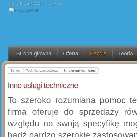
sobota, 08 sierpnia 2026
Logowanie
Strona główna
Oferta
Serwis
Teoria
Serwis
Technika czystościowa
Inne usługi techniczne
Inne usługi techniczne
To szeroko rozumiana pomoc tec
firma oferuje do sprzedaży rów
względu na swoją specyfikę mog
bądź bardzo szerokie zastosowan