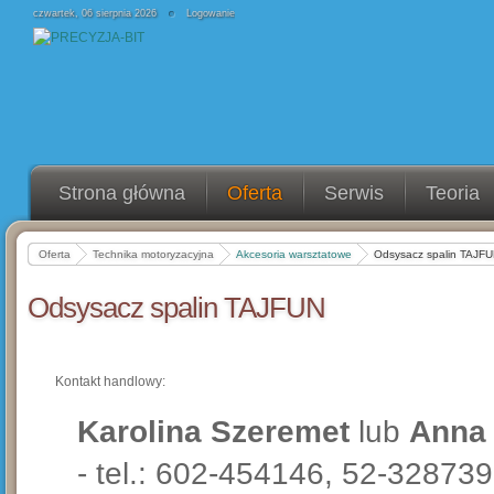
czwartek, 06 sierpnia 2026
Logowanie
Strona główna
Oferta
Serwis
Teoria
Oferta
Technika motoryzacyjna
Akcesoria warsztatowe
Odsysacz spalin TAJF
Odsysacz spalin TAJFUN
Kontakt handlowy:
Karolina Szeremet
lub
Anna
- tel.: 602-454146, 52-32873