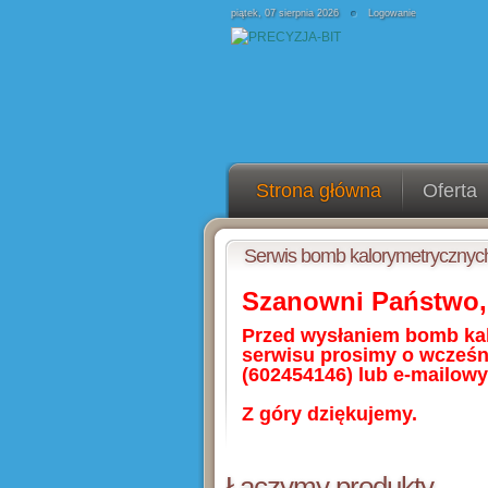
piątek, 07 sierpnia 2026
Logowanie
Strona główna
Oferta
Serwis bomb kalorymetrycznyc
Szanowni Państwo,
Przed wysłaniem bomb ka
serwisu prosimy o wcześni
(602454146) lub e-mailowy 
Z góry dziękujemy.
Łączymy produkty