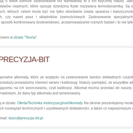
 o wiele szersze zastosowanie niż wynikałoby to z ich fizycznej natury. Jako
ływów cieplnych, które opisuje dziedzina fizyki nazywana termodynamiką. Są
ych, których celem może być nie tylko określanie ciepła spalania i kalorycznośc
ych, czy nawet pasz i składników żywnościowych. Zastosowanie specjalnyc
 sposób kontrolowany środowiskowo, przeprowadzanie rożnych badań i to nie tylko
opisem
w dziale "Teoria"
.
 PRECYZJA-BIT
fesjonalne alkomaty, które ze względu na zastosowanie bardzo dokładnych czujn
zedaży prowadzimy również serwis i kalibrację. Należy pamiętać, że wszystkie a
cemu na ich wzorcowaniu, czyli kalibracji. Alkomat można przesłać do naszej f
mailowym, że dany typ alkomatu jest serwisowany.
ą w dziale:
Oferta/Technika motoryzacyjna/Alkomaty
. Na stronie prezentujemy mod
ch rozwiązań technicznych i uzyskiwanych dokładności, a także co najważniejsze
-mail:
biuro@precyzja-bit.pl
.