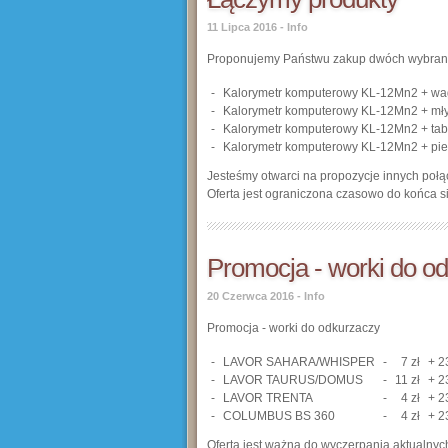
11 Lipca 2016
-
Info
Proponujemy Państwu zakup dwóch wybranyc
-
Kalorymetr komputerowy KL-12Mn2 + wa
-
Kalorymetr komputerowy KL-12Mn2 + mł
-
Kalorymetr komputerowy KL-12Mn2 + ta
-
Kalorymetr komputerowy KL-12Mn2 + pie
Jesteśmy otwarci na propozycje innych po
Oferta jest ograniczona czasowo do końca s
Promocja - worki do o
20 Czerwca 2016
-
Info
Promocja - worki do odkurzaczy
-
LAVOR SAHARA/WHISPER
-
7 zł
+ 2
-
LAVOR TAURUS/DOMUS
-
11 zł
+ 2
-
LAVOR TRENTA
-
4 zł
+ 2
-
COLUMBUS BS 360
-
4 zł
+ 2
Oferta jest ważna do wyczerpania aktualny