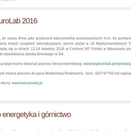
EuroLab 2016
e nasza firma jako producent kalorymetrów przeznaczonych m.in. do pomiaru 
awca innych urządzeń laboratoryjnych, bierze udział w 18 Międzynarodowych Ta
ędą się w dniach 12-14 kwietnia 2016 w Centrum MT Polska w Warszawie przy
do odwiedzenia stoiska firmowego nr D4.
cy targi można dokonać poprzez stronę internetową:
www.targieurolab.pl/rejestracj
gach można dzwonić do pana Waldemara Redmann'a - kom.: 602747750 lub napisa
strony:
www.kalorymetry.pl
.
o energetyka i górnictwo