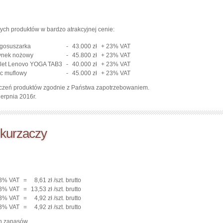
h produktów w bardzo atrakcyjnej cenie:
gosuszarka
-
43.000 zł
+ 23% VAT
ynek nożowy
-
45.800 zł
+ 23% VAT
blet Lenovo YOGA TAB3
-
40.000 zł
+ 23% VAT
c muflowy
-
45.000 zł
+ 23% VAT
łączeń produktów zgodnie z Państwa zapotrzebowaniem.
ierpnia 2016r.
dkurzaczy
3% VAT
=
8,61 zł /szt. brutto
3% VAT
=
13,53 zł /szt. brutto
3% VAT
=
4,92 zł /szt. brutto
3% VAT
=
4,92 zł /szt. brutto
ch zapasów