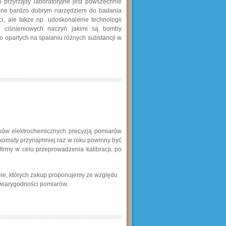
 przyrządy laboratoryjne jest powszechnie
 one bardzo dobrym narzędziem do badania
i, ale także np. udoskonalenie technologii
h ciśnieniowych naczyń jakimi są bomby
 opartych na spalaniu różnych substancji w
ików elektrochemicznych precyzją pomiarów
lkomaty przynajmniej raz w roku powinny być
irmy w celu przeprowadzenia kalibracji, po
ele, których zakup proponujemy ze względu
 wiarygodności pomiarów.