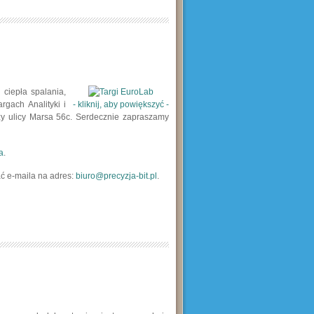
ciepła spalania,
rgach Analityki i
- kliknij, aby powiększyć -
 ulicy Marsa 56c. Serdecznie zapraszamy
a
.
ć e-maila na adres:
biuro@precyzja-bit.pl
.