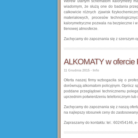
Wbrew utartym schematom kalorymetry mają
wiadomym, że służą one do badania przep
całkowicie różnych zjawisk fizykochemiczn
materiałowych, procesów technologiczn
kalorymetryczne pozwala na bezpieczne i w
tlenowej atmosferze.
Zachęcamy do zapoznania się z szerszym 
ALKOMATY w ofercie
11 Grudnia 2015
-
Info
Oferta naszej firmy wzbogaciła się o pro
dorównują alkomatom policyjnym. Oprócz spr
poddane przeglądowi technicznemu polegają
uprzednim potwierdzeniu telefonicznym lub 
Zachęcamy do zapoznania się z naszą ofert
na najlepszy stosunek ceny do zastosowany
Zapraszamy do kontaktu: tel.: 602454146, e