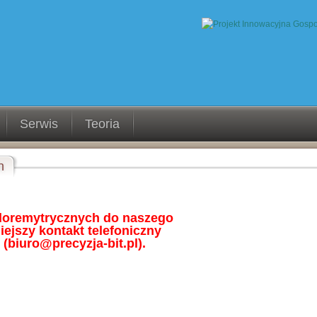
Serwis
Teoria
h
loremytrycznych do naszego
ejszy kontakt telefoniczny
(biuro@precyzja-bit.pl).